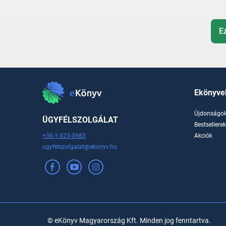
E
Ekönyve
Újdonságo
ÜGYFÉLSZOLGÁLAT
Bestsellere
+36-1-323-3983
Akciók
ugyfelszolgalat@ekonyv.hu
© eKönyv Magyarország Kft. Minden jog fenntartva.