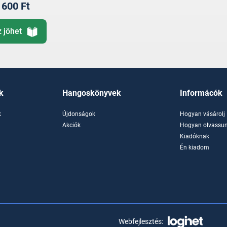
600 Ft
z jöhet
k
Hangoskönyvek
Informácók
k
Újdonságok
Hogyan vásárolj
k
Akciók
Hogyan olvassun
Kiadóknak
Én kiadom
Webfejlesztés: