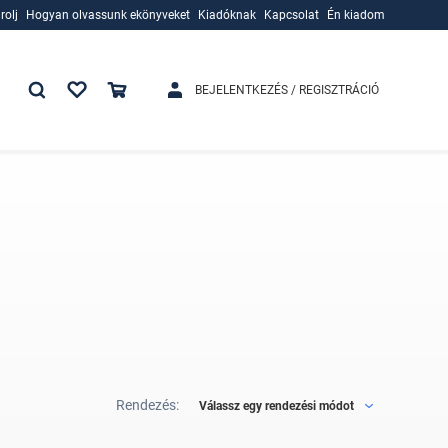
rolj
Hogyan olvassunk ekönyveket
Kiadóknak
Kapcsolat
Én kiadom
rolj
Hogyan olvassunk ekönyveket
Kiadóknak
BEJELENTKEZÉS / REGISZTRÁCIÓ
Rendezés:
Válassz egy rendezési módot