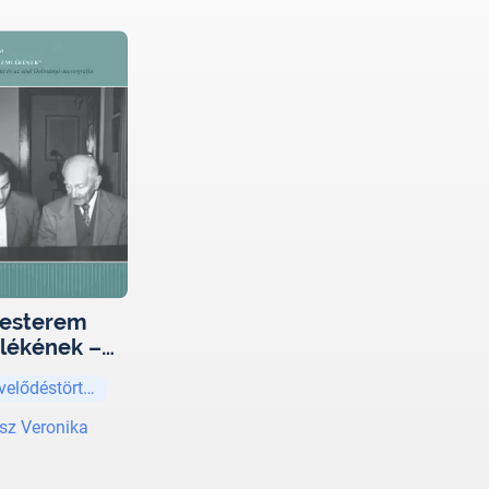
esterem
lékének –
onyi Bálint
elődéstörténet
s az első
ohnányi-
sz Veronika
nográfia