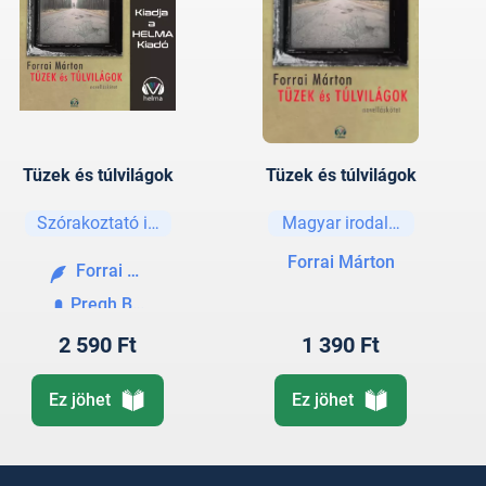
Tüzek és túlvilágok
Tüzek és túlvilágok
Szórakoztató irodalom
Magyar irodalom
Forrai Márton
Forrai Márton
Pregh Balázs
2 590 Ft
1 390 Ft
Ez jöhet
Ez jöhet