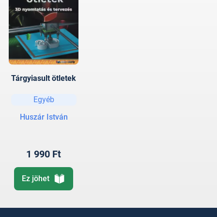
Tárgyiasult ötletek
Egyéb
Huszár István
1 990 Ft
Ez jöhet