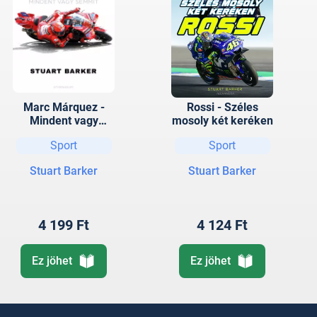
Marc Márquez -
Rossi - Széles
Mindent vagy
mosoly két keréken
semmit
Sport
Sport
Stuart Barker
Stuart Barker
4 199 Ft
4 124 Ft
Ez jöhet
Ez jöhet