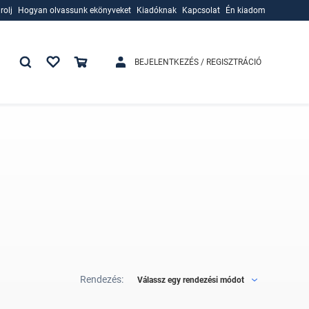
rolj
Hogyan olvassunk ekönyveket
Kiadóknak
Kapcsolat
Én kiadom
rolj
Hogyan olvassunk ekönyveket
Kiadóknak
BEJELENTKEZÉS / REGISZTRÁCIÓ
Rendezés:
Válassz egy rendezési módot