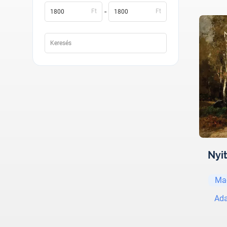
-
Ft
Ft
Nyit
Ma
Ada