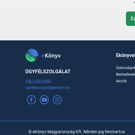
E
Ekönyve
Újdonságo
ÜGYFÉLSZOLGÁLAT
Bestsellere
+36-1-323-3983
Akciók
ugyfelszolgalat@ekonyv.hu
© eKönyv Magyarország Kft. Minden jog fenntartva.