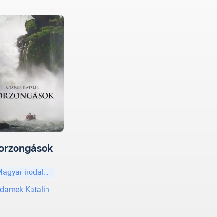
orzongások
Magyar irodalom
damek Katalin