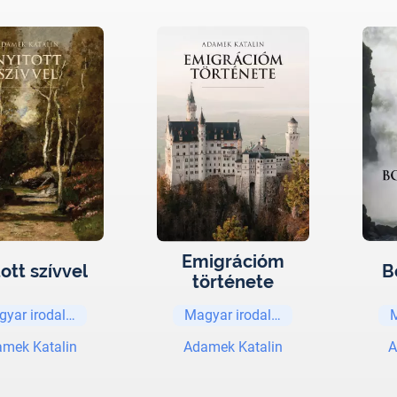
Emigrációm
ott szívvel
B
története
gyar irodalom
Magyar irodalom
mek Katalin
Adamek Katalin
A