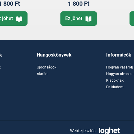
1 800 Ft
1 800 Ft
z jöhet
Ez jöhet
k
Hangoskönyvek
Informácók
k
Újdonságok
Hogyan vásárolj
k
Akciók
Hogyan olvassun
Kiadóknak
Én kiadom
Webfejlesztés: