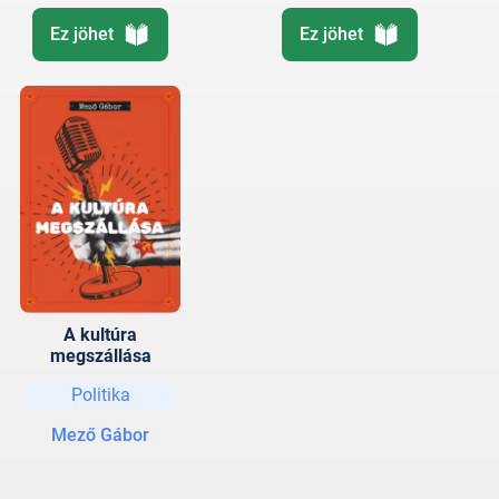
Ez jöhet
Ez jöhet
A kultúra
megszállása
Politika
Mező Gábor