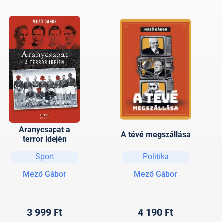
Aranycsapat a
A tévé megszállása
terror idején
Sport
Politika
Mező Gábor
Mező Gábor
3 999 Ft
4 190 Ft