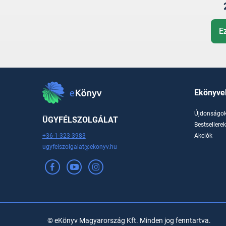
E
Ekönyve
Újdonságo
ÜGYFÉLSZOLGÁLAT
Bestsellere
+36-1-323-3983
Akciók
ugyfelszolgalat@ekonyv.hu
© eKönyv Magyarország Kft. Minden jog fenntartva.