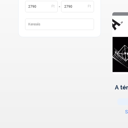
-
Ft
Ft
A té
S