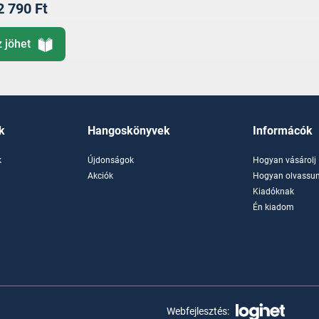
2 790 Ft
z jöhet
k
Hangoskönyvek
Informácók
k
Újdonságok
Hogyan vásárolj
k
Akciók
Hogyan olvassun
Kiadóknak
Én kiadom
Webfejlesztés: