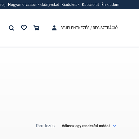
rolj
Hogyan olvassunk ekönyveket
Kiadóknak
Kapcsolat
Én kiadom
rolj
Hogyan olvassunk ekönyveket
Kiadóknak
BEJELENTKEZÉS / REGISZTRÁCIÓ
Rendezés:
Válassz egy rendezési módot