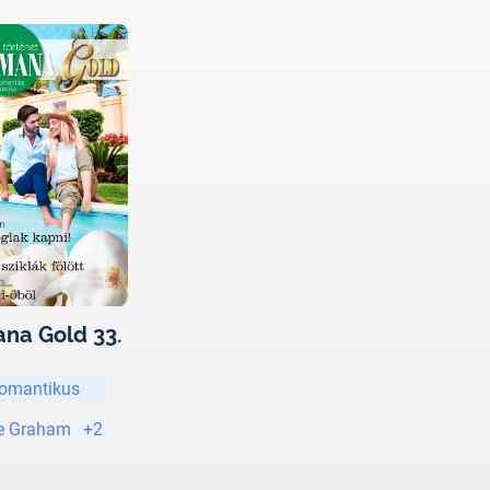
na Gold 33.
omantikus
e Graham
+2