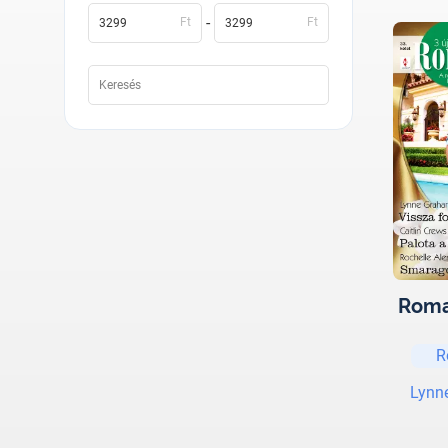
-
Ft
Ft
Roma
R
Lynn