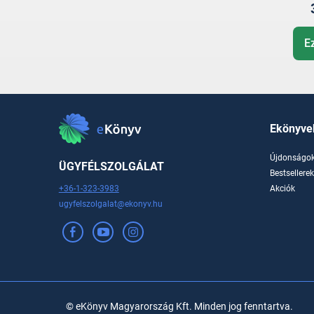
E
Ekönyve
Újdonságo
ÜGYFÉLSZOLGÁLAT
Bestsellere
+36-1-323-3983
Akciók
ugyfelszolgalat@ekonyv.hu
© eKönyv Magyarország Kft. Minden jog fenntartva.