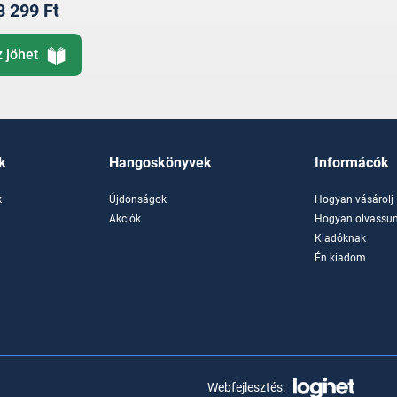
3 299 Ft
z jöhet
k
Hangoskönyvek
Informácók
k
Újdonságok
Hogyan vásárolj
k
Akciók
Hogyan olvassun
Kiadóknak
Én kiadom
Webfejlesztés: