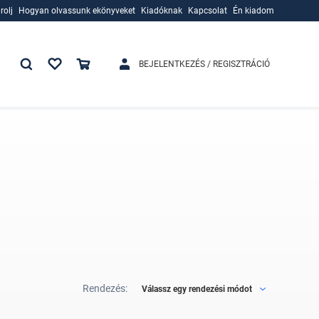
rolj
Hogyan olvassunk ekönyveket
Kiadóknak
Kapcsolat
Én kiadom
rolj
Hogyan olvassunk ekönyveket
Kiadóknak
BEJELENTKEZÉS / REGISZTRÁCIÓ
Rendezés:
Válassz egy rendezési módot