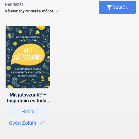
Rendezés:
Szűrők
Válassz egy rendezési módot
Mit játsszunk? –
Inspiráció és tudás
a modern
Hobbi
társasjátékok
birodalmából
Győri Zoltán
+1