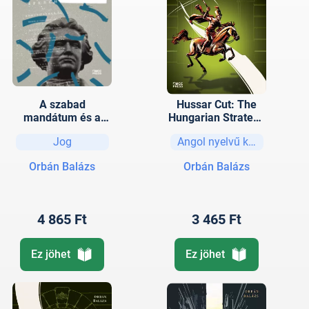
A szabad
Hussar Cut: The
mandátum és a
Hungarian Strategy
nemzeti
for Connectivity
Jog
Angol nyelvű könyvek
szuverenitás
alkotmányjogi
Orbán Balázs
Orbán Balázs
összefüggései
4 865 Ft
3 465 Ft
Ez jöhet
Ez jöhet