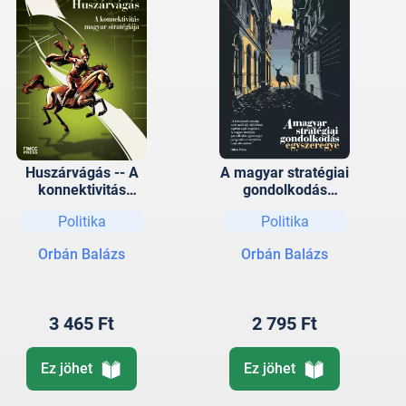
Huszárvágás -- A
A magyar stratégiai
konnektivitás
gondolkodás
magyar stratégiája
egyszeregye
Politika
Politika
Orbán Balázs
Orbán Balázs
3 465 Ft
2 795 Ft
Ez jöhet
Ez jöhet