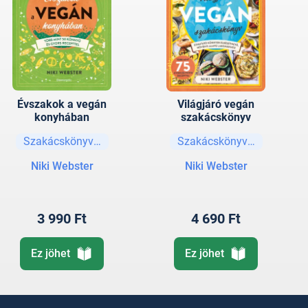
Évszakok a vegán
Világjáró vegán
konyhában
szakácskönyv
Szakácskönyvek
Szakácskönyvek
Niki Webster
Niki Webster
3 990 Ft
4 690 Ft
Ez jöhet
Ez jöhet