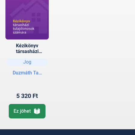
Kézikönyv
társasházi
tulajdonosok
Jog
számára
Duzmáth Tamás
5 320 Ft
Ez jöhet