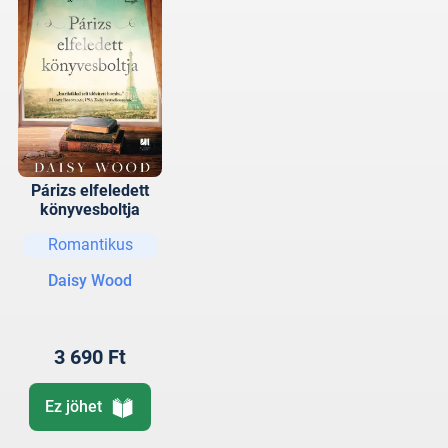
Párizs elfeledett
könyvesboltja
Romantikus
Daisy Wood
3 690 Ft
Ez jöhet