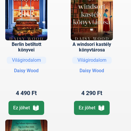
Berlin betiltott
A windsori kastély
könyvei
könyvtárosa
Világirodalom
Világirodalom
Daisy Wood
Daisy Wood
4 490 Ft
4 290 Ft
Ez jöhet
Ez jöhet