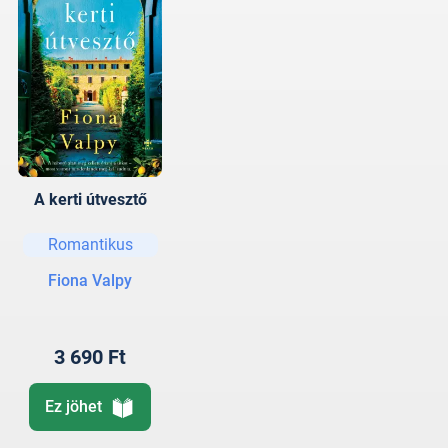
A kerti útvesztő
Romantikus
Fiona Valpy
3 690 Ft
Ez jöhet