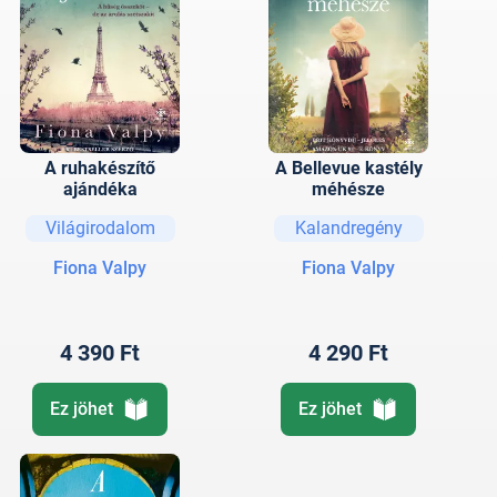
A ruhakészítő
A Bellevue kastély
ajándéka
méhésze
Világirodalom
Kalandregény
Fiona Valpy
Fiona Valpy
4 390 Ft
4 290 Ft
Ez jöhet
Ez jöhet