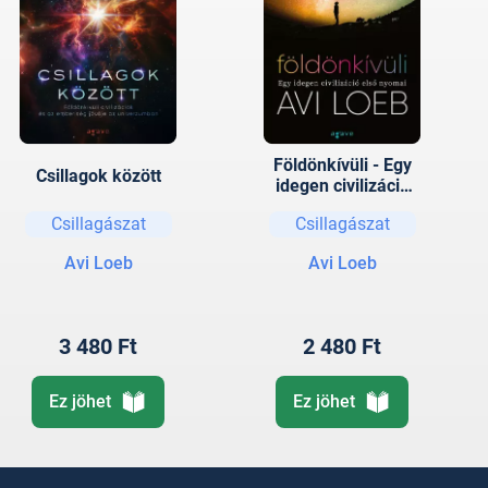
Földönkívüli - Egy
Csillagok ​között
idegen civilizáció
első nyomai
Csillagászat
Csillagászat
Avi Loeb
Avi Loeb
3 480 Ft
2 480 Ft
Ez jöhet
Ez jöhet