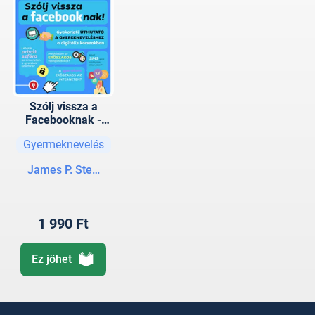
Szólj vissza a
Facebooknak -
Gyakorlati útmutató
Gyermeknevelés
a
gyermekneveléshe
James P. Steyer
z a digitális
korszakban
1 990 Ft
Ez jöhet