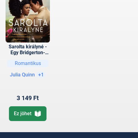
Sarolta királyné -
Egy Bridgerton-
történet
Romantikus
Julia Quinn
+1
3 149 Ft
Ez jöhet