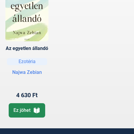
Az egyetlen állandó
Ezotéria
Najwa Zebian
4 630 Ft
Ez jöhet