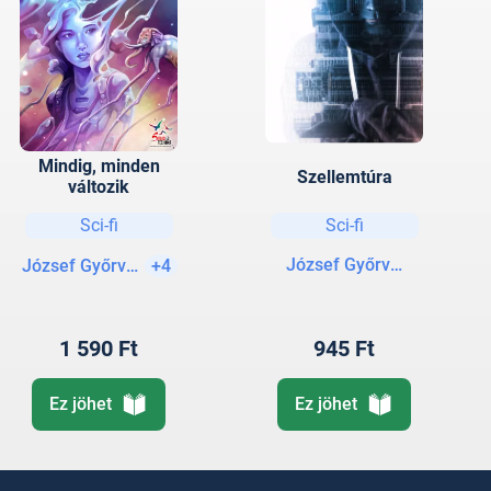
Mindig, minden
Szellemtúra
változik
Sci-fi
Sci-fi
József Győrvári
József Győrvári
+4
1 590 Ft
945 Ft
Ez jöhet
Ez jöhet