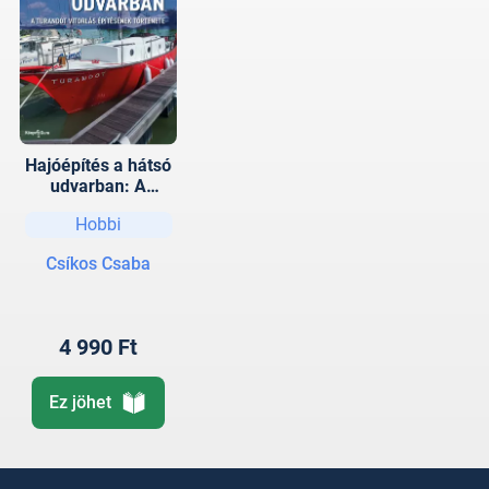
Hajóépítés a hátsó
udvarban: A
Turandot vitorlás
Hobbi
építésének
története
Csíkos Csaba
4 990 Ft
Ez jöhet