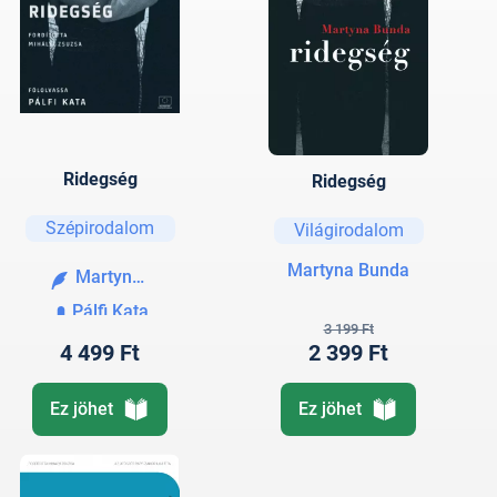
Ridegség
Ridegség
Szépirodalom
Világirodalom
Martyna Bunda
Martyna Bunda
Pálfi Kata
3 199 Ft
4 499 Ft
2 399 Ft
Ez jöhet
Ez jöhet