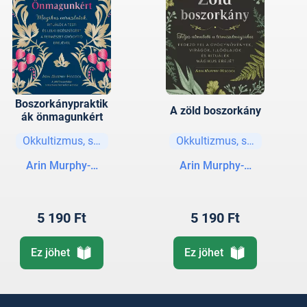
Boszorkánypraktik
A zöld boszorkány
ák önmagunkért
Okkultizmus, spiritualizmus
Okkultizmus, spiritualizmu
Arin Murphy-Hiscock
Arin Murphy-Hiscock
5 190 Ft
5 190 Ft
Ez jöhet
Ez jöhet