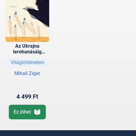
Az Ukrajna
lerohanásáig
vezető út
Világtörténelem
Mihail Zigar
4 499 Ft
Ez jöhet