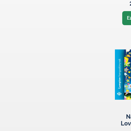
E
N
Lov
E