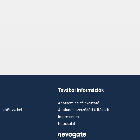
További információk
Adatkezelési tájékoztató
k ekönyveket
Általános szerződési feltételek
Impresszum
Kapcsolat