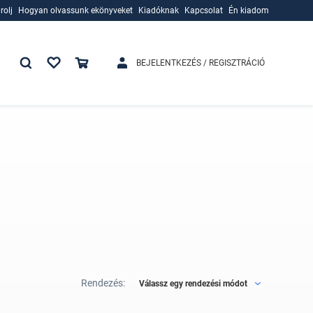
rolj
Hogyan olvassunk ekönyveket
Kiadóknak
Kapcsolat
Én kiadom
rolj
Hogyan olvassunk ekönyveket
Kiadóknak
BEJELENTKEZÉS / REGISZTRÁCIÓ
Rendezés:
Válassz egy rendezési módot