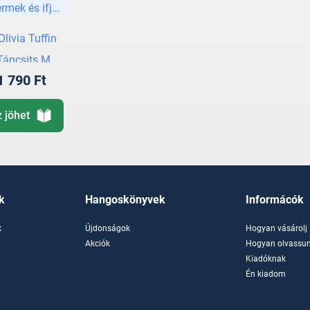
rmek és ifjúsági
kzatos póni
Olivia Tuffin
Táncsits Maja
1 790 Ft
z jöhet
k
Hangoskönyvek
Informácók
k
Újdonságok
Hogyan vásárolj
k
Akciók
Hogyan olvassun
Kiadóknak
Én kiadom