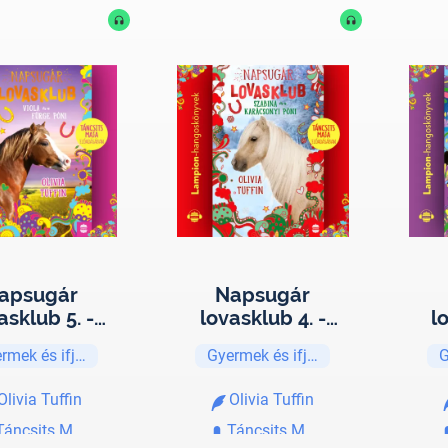
apsugár
Napsugár
asklub 5. -
lovasklub 4. -
l
a és a fürge
Szabina és a
Gré
rmek és ifjúsági
Gyermek és ifjúsági
G
póni
karácsonyi póni
Olivia Tuffin
Olivia Tuffin
Táncsits Maja
Táncsits Maja