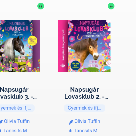
Napsugár
Napsugár
ovasklub 3. -
Lovasklub 2. -
ti és a morcos
Szofi és a
yermek és ifjúsági
Gyermek és ifjúsági
póni
titokzatos póni
Olivia Tuffin
Olivia Tuffin
Táncsits Maja
Táncsits Maja