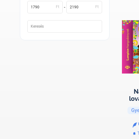
-
Ft
Ft
N
lov
Viol
Gye