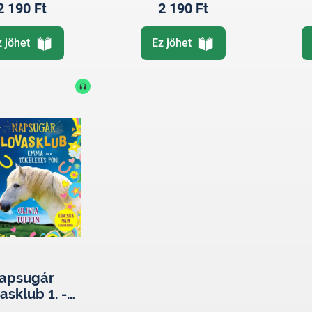
2 190 Ft
2 190 Ft
z jöhet
Ez jöhet
apsugár
asklub 1. -
mma és a