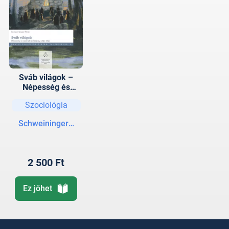
Sváb világok –
Népesség és
mentalitás Száron,
Szociológia
1729–1848
Schweininger Péter
2 500 Ft
Ez jöhet