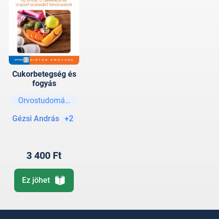
Cukorbetegség és
fogyás
Orvostudományok
Gézsi András
+2
3 400 Ft
Ez jöhet