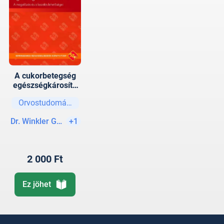
A cukorbetegség
egészségkárosító
hatása
Orvostudományok
Dr. Winkler Gábor
+1
2 000 Ft
Ez jöhet