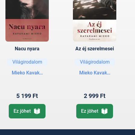
Nacu nyara
Az éj szerelmesei
Világirodalom
Világirodalom
Mieko Kavakami
Mieko Kavakami
5 199 Ft
2 999 Ft
Ez jöhet
Ez jöhet