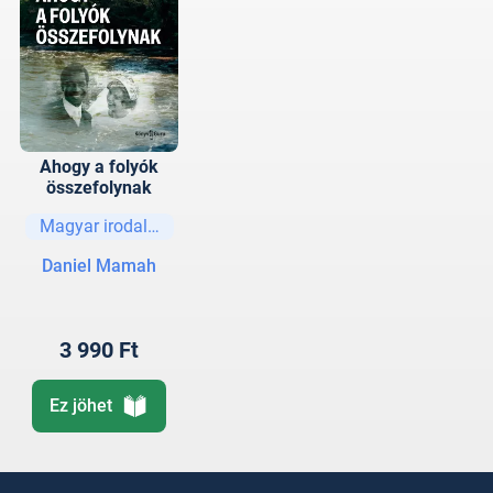
Ahogy a folyók
összefolynak
Magyar irodalom
Daniel Mamah
3 990 Ft
Ez jöhet