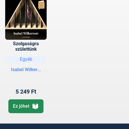
Szolgaságra
születtünk
Egyéb
Isabel Wilkerson
5 249 Ft
Ez jöhet