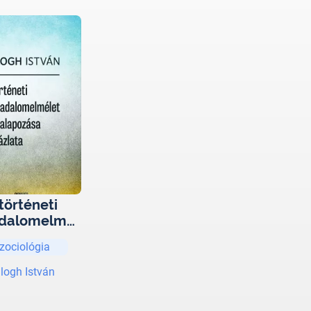
történeti
adalomelmél
egalapozása
zociológia
s vázlata
logh István