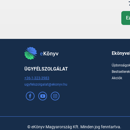
E
Ekönyve
Újdonságo
ÜGYFÉLSZOLGÁLAT
Bestsellere
+36-1-323-3983
Akciók
ugyfelszolgalat@ekonyv.hu
© eKönyv Magyarország Kft. Minden jog fenntartva.