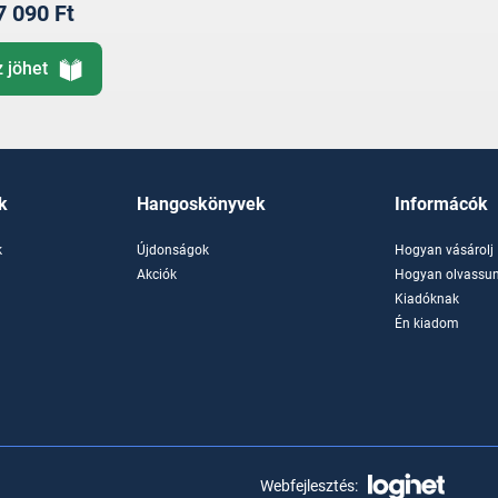
7 090 Ft
z jöhet
k
Hangoskönyvek
Informácók
k
Újdonságok
Hogyan vásárolj
k
Akciók
Hogyan olvassun
Kiadóknak
Én kiadom
Webfejlesztés: