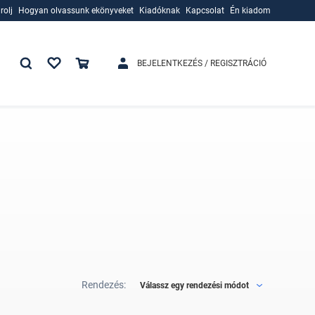
rolj
Hogyan olvassunk ekönyveket
Kiadóknak
Kapcsolat
Én kiadom
rolj
Hogyan olvassunk ekönyveket
Kiadóknak
BEJELENTKEZÉS / REGISZTRÁCIÓ
Rendezés:
Válassz egy rendezési módot