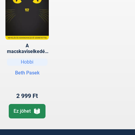
A
macskaviselkedés
titkai
Hobbi
Beth Pasek
2 999 Ft
Ez jöhet