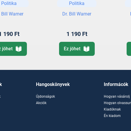
Politika
Politika
szlámban
. Bill Warner
Dr. Bill Warner
1 190 Ft
1 190 Ft
z jöhet
Ez jöhet
k
Hangoskönyvek
Informácók
k
Újdonságok
Hogyan vásárolj
k
Akciók
Hogyan olvassun
Kiadóknak
Én kiadom