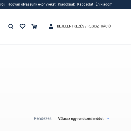
rolj
Hogyan olvassunk ekönyveket
Kiadóknak
Kapcsolat
Én kiadom
rolj
Hogyan olvassunk ekönyveket
Kiadóknak
BEJELENTKEZÉS / REGISZTRÁCIÓ
Rendezés:
Válassz egy rendezési módot