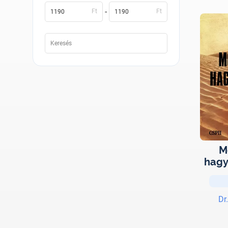
-
Ft
Ft
M
hagy
Dr