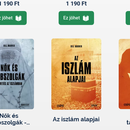
1 190 Ft
1 190 Ft
z jöhet
Ez jöhet
Nők és
Az iszlám alapjai
bszolgák -
t
ávetés az
poli