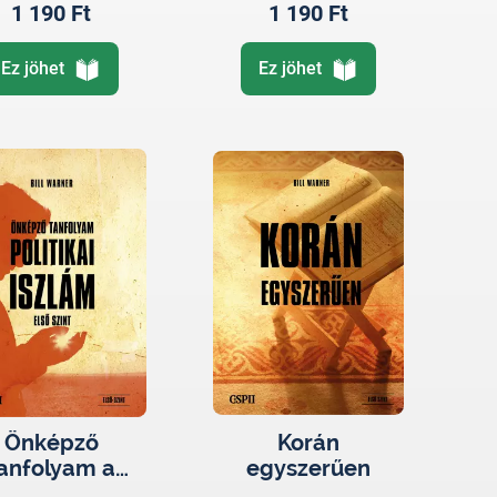
1 190 Ft
1 190 Ft
Ez jöhet
Ez jöhet
Önképző
Korán
anfolyam a
egyszerűen
tikai iszlámról