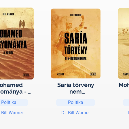
ohamed
Saría törvény
Moh
ománya - a
nem
hadísz
muszlimoknak
Politika
Politika
. Bill Warner
Dr. Bill Warner