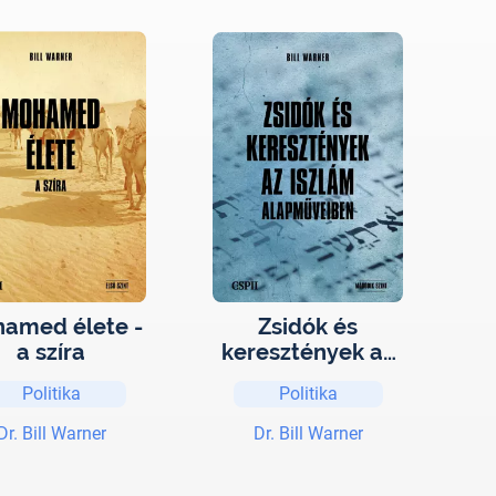
amed élete -
Zsidók és
a szíra
keresztények az
iszlám
Politika
Politika
alapműveiben
Dr. Bill Warner
Dr. Bill Warner