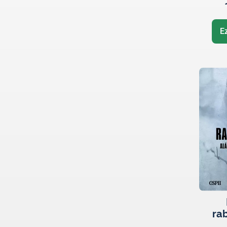
E
ra
Al