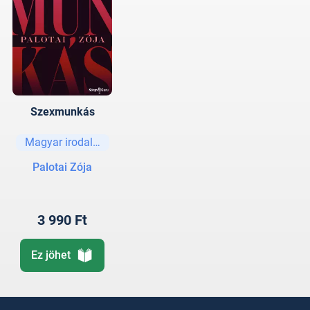
Szexmunkás
Magyar irodalom
Palotai Zója
3 990 Ft
Ez jöhet