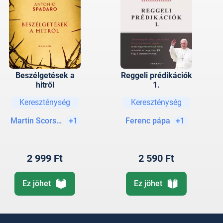
Beszélgetések a
Reggeli prédikációk
hitről
1.
Kereszténység
Kereszténység
Martin Scorsese
+1
Ferenc pápa
+1
2 999 Ft
2 590 Ft
Ez jöhet
Ez jöhet