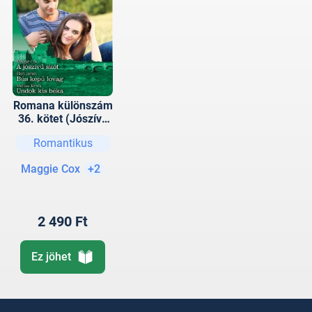
Romana különszám
36. kötet (Jószívű
skót, A bús képű
Romantikus
lovag, Undok kis
béka)
Maggie Cox
+2
2 490 Ft
Ez jöhet