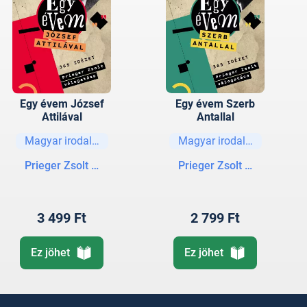
Egy évem József
Egy évem Szerb
Attilával
Antallal
Magyar irodalom
Magyar irodalom
Prieger Zsolt (szerk.)
Prieger Zsolt (szerk.)
3 499 Ft
2 799 Ft
Ez jöhet
Ez jöhet