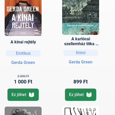
A karlócai
A kínai rejtély
szellemház titka -
Kalandok
Krimi
Erotikus
Karlócától
Mallorcáig
Gerda Green
Gerda Green
2 000 Ft
1 000 Ft
899 Ft
Ez jöhet
Ez jöhet