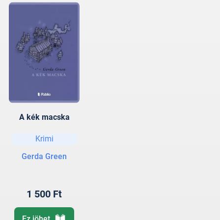
A kék macska
Krimi
Gerda Green
1 500 Ft
Ez jöhet