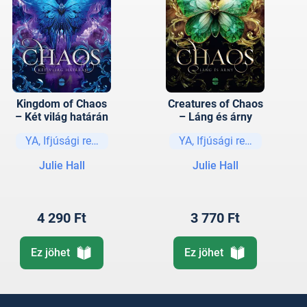
Kingdom of Chaos
Creatures of Chaos
– Két világ határán
– Láng és árny
YA, Ifjúsági regények és elbeszélések
YA, Ifjúsági regények és e
Julie Hall
Julie Hall
4 290 Ft
3 770 Ft
Ez jöhet
Ez jöhet