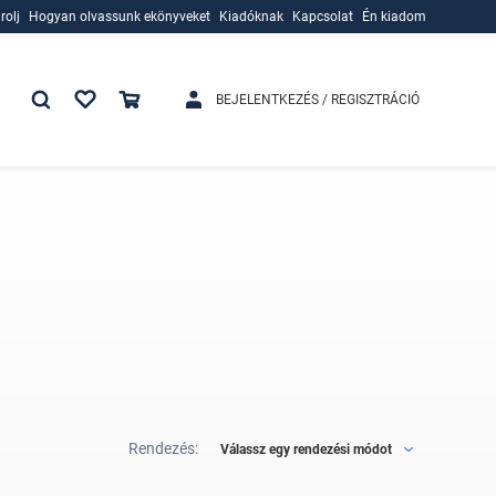
rolj
Hogyan olvassunk ekönyveket
Kiadóknak
Kapcsolat
Én kiadom
rolj
Hogyan olvassunk ekönyveket
Kiadóknak
BEJELENTKEZÉS / REGISZTRÁCIÓ
Rendezés:
Válassz egy rendezési módot