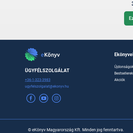
E
Ekönyve
Újdonságo
ÜGYFÉLSZOLGÁLAT
Bestsellere
+36-1-323-3983
Akciók
ugyfelszolgalat@ekonyv.hu
© eKönyv Magyarország Kft. Minden jog fenntartva.