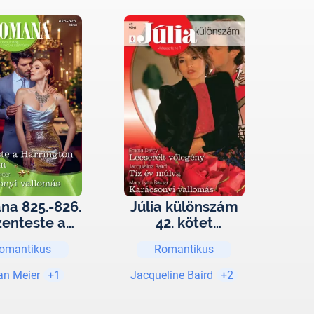
a 825.-826.
Júlia különszám
zenteste a
42. kötet
rrington
(Lecserélt
omantikus
Romantikus
otelben;
vőlegény, Tíz év
rácsonyi
múlva,
an Meier
+1
Jacqueline Baird
+2
allomás
Karácsonyi
vallomás)