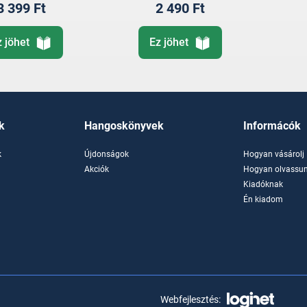
3 399 Ft
2 490 Ft
z jöhet
Ez jöhet
k
Hangoskönyvek
Informácók
k
Újdonságok
Hogyan vásárolj
k
Akciók
Hogyan olvassun
Kiadóknak
Én kiadom
Webfejlesztés: