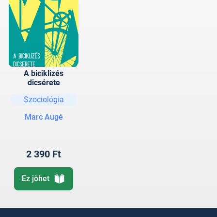
A biciklizés
dicsérete
Szociológia
Marc Augé
2 390 Ft
Ez jöhet