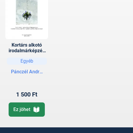
Kortárs alkotó
irodalmárképzés
Magyarországon
Egyéb
Pánczél András
1 500 Ft
Ez jöhet