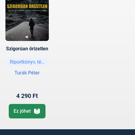
Szigorúan őrizetlen
Riportkönyv, tényirodalom
Turák Péter
4 290 Ft
Ez jöhet