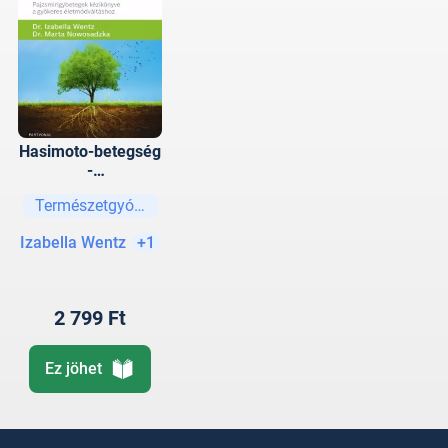
Hasimoto-betegség
-
Pajzsmirigybetegek
Természetgyógyászat
kézikönyve a
gyökeres
Izabella Wentz
+1
életmódváltáshoz
2 799 Ft
Ez jöhet