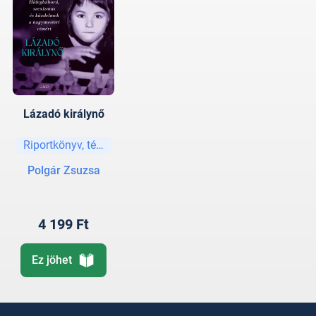
Lázadó királynő
Riportkönyv, tényirodalom
Polgár Zsuzsa
4 199 Ft
Ez jöhet