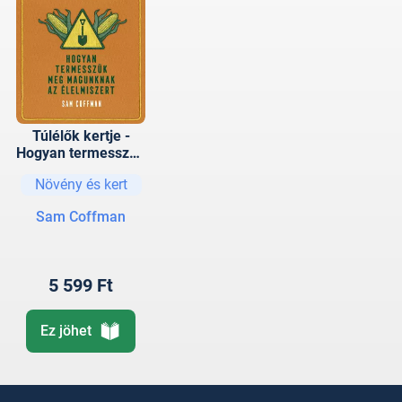
Túlélők kertje -
Hogyan termesszük
meg magunknak az
Növény és kert
élelmiszert
Sam Coffman
5 599 Ft
Ez jöhet