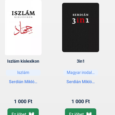
Iszlám kislexikon
3in1
Iszlám
Magyar irodalom
Serdián Miklós György
Serdián Miklós György
1 000 Ft
1 000 Ft
Ez jöhet
Ez jöhet