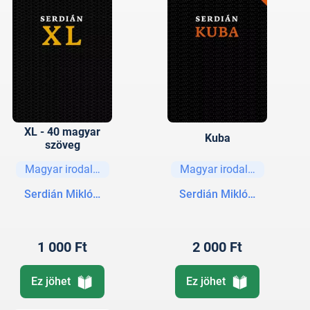
XL - 40 magyar
Kuba
szöveg
Magyar irodalom
Magyar irodalom
Serdián Miklós György
Serdián Miklós György
1 000 Ft
2 000 Ft
Ez jöhet
Ez jöhet