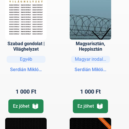
Szabad gondolat |
Magyarisztán,
Világhelyzet
Heppisztán
Egyéb
Magyar irodalom
Serdián Miklós György
Serdián Miklós György
1 000 Ft
1 000 Ft
Ez jöhet
Ez jöhet