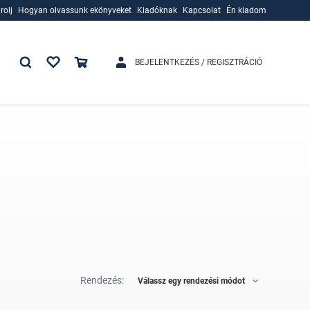
rolj
Hogyan olvassunk ekönyveket
Kiadóknak
Kapcsolat
Én kiadom
rolj
Hogyan olvassunk ekönyveket
Kiadóknak
BEJELENTKEZÉS / REGISZTRÁCIÓ
Rendezés:
Válassz egy rendezési módot