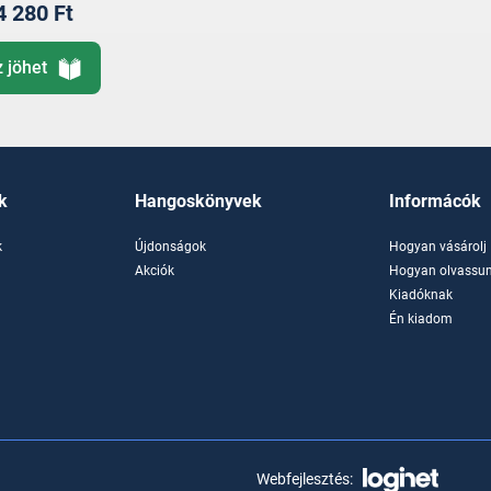
4 280 Ft
z jöhet
k
Hangoskönyvek
Informácók
k
Újdonságok
Hogyan vásárolj
k
Akciók
Hogyan olvassun
Kiadóknak
Én kiadom
Webfejlesztés: