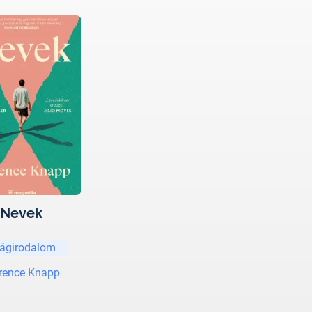
Nevek
lágirodalom
rence Knapp