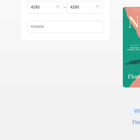
-
Ft
Ft
Vi
Flo