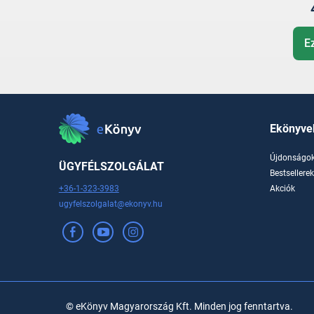
E
Ekönyve
Újdonságo
ÜGYFÉLSZOLGÁLAT
Bestsellere
+36-1-323-3983
Akciók
ugyfelszolgalat@ekonyv.hu
© eKönyv Magyarország Kft. Minden jog fenntartva.