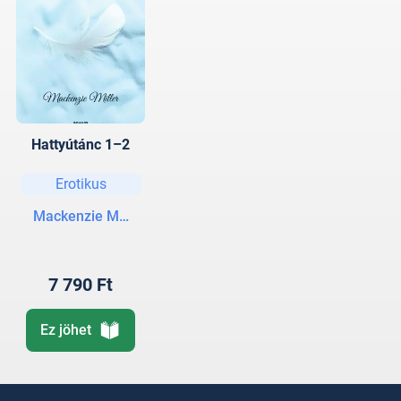
Hattyútánc 1–2
Erotikus
Mackenzie Miller
7 790 Ft
Ez jöhet