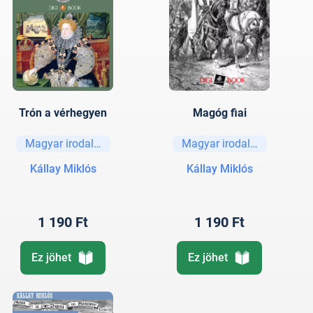
Trón a vérhegyen
Magóg fiai
Magyar irodalom
Magyar irodalom
Kállay Miklós
Kállay Miklós
1 190 Ft
1 190 Ft
Ez jöhet
Ez jöhet