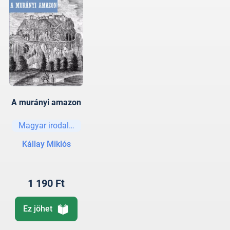
A murányi amazon
Magyar irodalom
Kállay Miklós
1 190 Ft
Ez jöhet